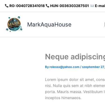
Skip
RO: 0040728341018
HUN: 0036303287501
E-mai
to
content
MarkAquaHouse
Neque adipiscin
By
rolessx@yahoo.com
/
szeptember 27,
Lorem ipsum dolor sit amet, conse
nisi. Nulla quis sem at nibh elem
porta. Mauris massa. Vestibulum la
inceptos himenaeos.