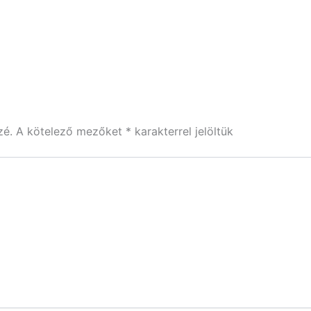
zé.
A kötelező mezőket
*
karakterrel jelöltük