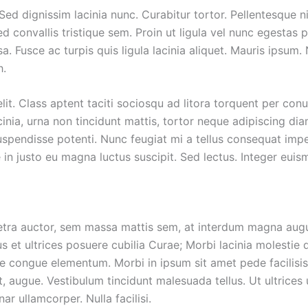
. Sed dignissim lacinia nunc. Curabitur tortor. Pellentesque 
convallis tristique sem. Proin ut ligula vel nunc egestas por
ssa. Fusce ac turpis quis ligula lacinia aliquet. Mauris ipsu
h.
t. Class aptent taciti sociosqu ad litora torquent per conu
nia, urna non tincidunt mattis, tortor neque adipiscing dia
a. Suspendisse potenti. Nunc feugiat mi a tellus consequat imp
 in justo eu magna luctus suscipit. Sed lectus. Integer eui
etra auctor, sem massa mattis sem, at interdum magna aug
us et ultrices posuere cubilia Curae; Morbi lacinia molestie 
e congue elementum. Morbi in ipsum sit amet pede facilisis
t, augue. Vestibulum tincidunt malesuada tellus. Ut ultrices 
ar ullamcorper. Nulla facilisi.