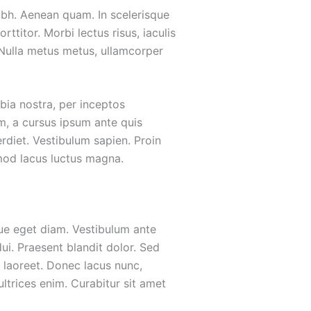
nibh. Aenean quam. In scelerisque
ttitor. Morbi lectus risus, iaculis
m. Nulla metus metus, ullamcorper
bia nostra, per inceptos
m, a cursus ipsum ante quis
erdiet. Vestibulum sapien. Proin
smod lacus luctus magna.
ue eget diam. Vestibulum ante
dui. Praesent blandit dolor. Sed
 laoreet. Donec lacus nunc,
ultrices enim. Curabitur sit amet