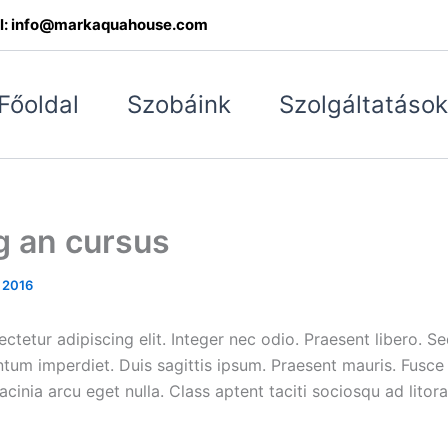
l:
info@markaquahouse.com
Főoldal
Szobáink
Szolgáltatások
g an cursus
 2016
ctetur adipiscing elit. Integer nec odio. Praesent libero. 
entum imperdiet. Duis sagittis ipsum. Praesent mauris. Fusc
cinia arcu eget nulla. Class aptent taciti sociosqu ad litor