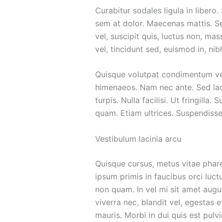
Curabitur sodales ligula in libero
sem at dolor. Maecenas mattis. Sed 
vel, suscipit quis, luctus non, ma
vel, tincidunt sed, euismod in, nib
Quisque volutpat condimentum veli
himenaeos. Nam nec ante. Sed laci
turpis. Nulla facilisi. Ut fringill
quam. Etiam ultrices. Suspendisse
Vestibulum lacinia arcu
Quisque cursus, metus vitae phar
ipsum primis in faucibus orci luct
non quam. In vel mi sit amet augu
viverra nec, blandit vel, egestas e
mauris. Morbi in dui quis est pulvin